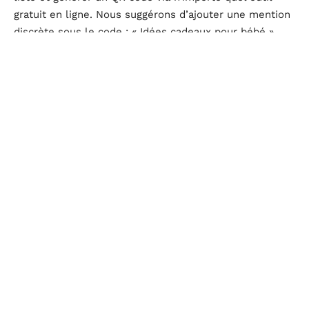
gratuit en ligne. Nous suggérons d’ajouter une mention
discrète sous le code : « Idées cadeaux pour bébé »
plutôt que « Notre liste de naissance », qui sonne plus
directif.
Formulations concrètes pour accompagner le lien