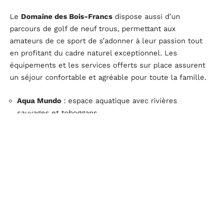
Le
Domaine des Bois-Francs
dispose aussi d’un
parcours de golf de neuf trous, permettant aux
amateurs de ce sport de s’adonner à leur passion tout
en profitant du cadre naturel exceptionnel. Les
équipements et les services offerts sur place assurent
un séjour confortable et agréable pour toute la famille.
Aqua Mundo
: espace aquatique avec rivières
sauvages et toboggans
Action Factory
: aire de jeux couverte avec
trampolines et mini-karting
Poney Club
: balades équestres pour tous niveaux
Deep Nature
: spa offrant divers soins et massages
Mini-Ferme
: rencontre et nourrissage d’animaux
domestiques