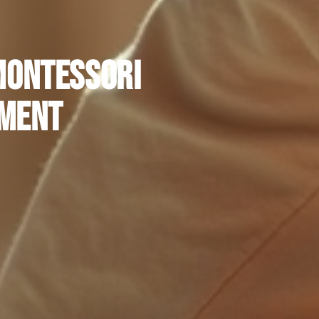
 montessori
ement