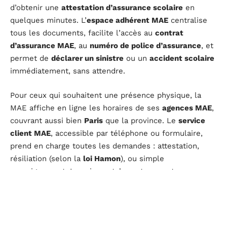
d’obtenir une
attestation d’assurance scolaire
en
quelques minutes. L’
espace adhérent MAE
centralise
tous les documents, facilite l’accès au
contrat
d’assurance MAE
, au
numéro de police d’assurance
, et
permet de
déclarer un sinistre
ou un
accident scolaire
immédiatement, sans attendre.
Pour ceux qui souhaitent une présence physique, la
MAE affiche en ligne les horaires de ses
agences MAE
,
couvrant aussi bien
Paris
que la province. Le
service
client MAE
, accessible par téléphone ou formulaire,
prend en charge toutes les demandes : attestation,
résiliation (selon la
loi Hamon
), ou simple
renseignement. La voie postale reste ouverte,
notamment pour une
réclamation
officielle ou pour
contacter le
médiateur de l’assurance
par lettre
recommandée.