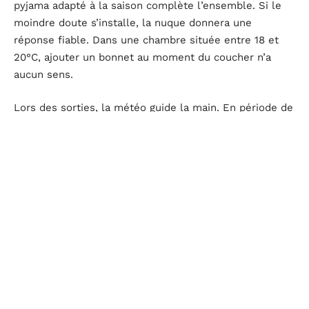
pyjama adapté à la saison complète l’ensemble. Si le
moindre doute s’installe, la nuque donnera une
réponse fiable. Dans une chambre située entre 18 et
20°C, ajouter un bonnet au moment du coucher n’a
aucun sens.
Lors des sorties, la météo guide la main. En période de
froid, bonnet ou chapeau en laine mérinos protègent
efficacement. Au retour, une fois à l’intérieur, il
convient de l’enlever sans attendre, la surchauffe
guettant en quelques minutes. Après le bain, l’enfant
perd sa chaleur plus vite : l’essentiel est de bien le
sécher, de le couvrir dans une cape de bain et de ne
prévoir un bonnet que pendant un court laps de temps
lors de l’habillage. Cette précaution ne doit pas
s’éterniser.
L’observation attentive, l’ajustement en fonction de la