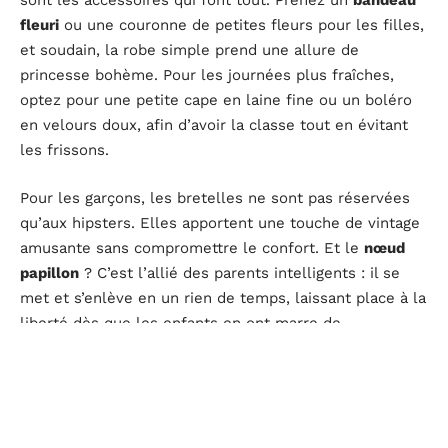
sont les accessoires qui font tout. Prenez un
bandeau
fleuri
ou une couronne de petites fleurs pour les filles,
et soudain, la robe simple prend une allure de
princesse bohème. Pour les journées plus fraîches,
optez pour une petite cape en laine fine ou un boléro
en velours doux, afin d’avoir la classe tout en évitant
les frissons.
Pour les garçons, les bretelles ne sont pas réservées
qu’aux hipsters. Elles apportent une touche de vintage
amusante sans compromettre le confort. Et le
nœud
papillon
? C’est l’allié des parents intelligents : il se
met et s’enlève en un rien de temps, laissant place à la
liberté dès que les enfants en ont marre de
ressembler à de petits gentlemen.
N’oublions pas les chaussures. Des petites ballerines
pour les filles, celles avec une petite bride pour le
côté pratique. Pour les garçons, des chaussures en cuir