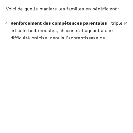
Voici de quelle manière les familles en bénéficient :
Renforcement des compétences parentales
: triple P
articule huit modules, chacun s’attaquant à une
difficulté précise, depuis l’apprentissage de
l’autonomie jusqu’à la gestion des comportements
inadaptés.
Réduction du stress familial
: les travaux
scientifiques soutenus par l’OMS attestent d’une
chute nette des tensions et du stress parental après
participation au programme.
Amélioration de la santé mentale et du bien-être
:
triple P met l’accent sur l’épanouissement de
l’enfant, la confiance réciproque et une
communication apaisée au sein du foyer.
Le dispositif encourage les parents à
développer de