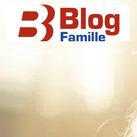
nts
Côté parents
Famille
Naissance
Te