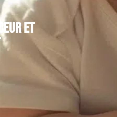
ceur et
t