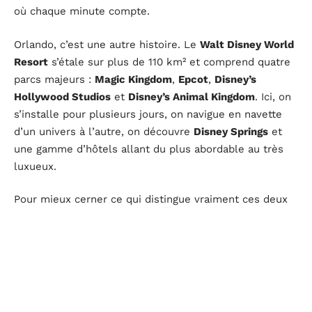
où chaque minute compte.
Orlando, c’est une autre histoire. Le
Walt Disney World
Resort
s’étale sur plus de 110 km² et comprend quatre
parcs majeurs :
Magic Kingdom
,
Epcot
,
Disney’s
Hollywood Studios
et
Disney’s Animal Kingdom
. Ici, on
s’installe pour plusieurs jours, on navigue en navette
d’un univers à l’autre, on découvre
Disney Springs
et
une gamme d’hôtels allant du plus abordable au très
luxueux.
Pour mieux cerner ce qui distingue vraiment ces deux
destinations, voici quelques éléments clés à retenir :
Dimension
: Disneyland Paris reste à taille humaine,
Walt Disney World ressemble davantage à une ville
entière.
Variété
: deux parcs à Paris, quatre à Orlando, chacun