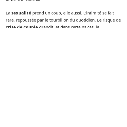
La
sexualité
prend un coup, elle aussi. L’intimité se fait
rare, repoussée par le tourbillon du quotidien. Le risque de
crise de couple
grandit, et dans certains cas, la
séparation
finit par s’imposer, surtout si la relation
montrait déjà des signes de fragilité.
L’
entourage
n’aide pas toujours à apaiser la situation.
Conseils non demandés, remarques maladroites, attentes
parfois déconnectées de la réalité : au lieu de soutenir, la
famille ou les amis peuvent renforcer le sentiment
d’isolement. Beaucoup de jeunes parents se retrouvent
alors à devoir faire front seuls, avec parfois un sentiment
d’échec tenace.