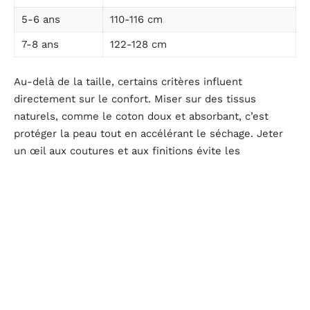
5-6 ans
110-116 cm
7-8 ans
122-128 cm
Au-delà de la taille, certains critères influent
directement sur le confort. Miser sur des tissus
naturels, comme le coton doux et absorbant, c’est
protéger la peau tout en accélérant le séchage. Jeter
un œil aux coutures et aux finitions évite les
déconvenues après quelques lavages. Un peignoir bien
conçu, c’est aussi un coucher serein, où l’on glisse sans
heurts vers la nuit.