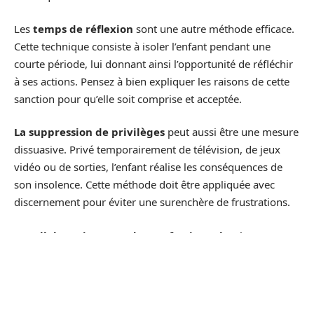
Les
temps de réflexion
sont une autre méthode efficace.
Cette technique consiste à isoler l’enfant pendant une
courte période, lui donnant ainsi l’opportunité de réfléchir
à ses actions. Pensez à bien expliquer les raisons de cette
sanction pour qu’elle soit comprise et acceptée.
La suppression de privilèges
peut aussi être une mesure
dissuasive. Privé temporairement de télévision, de jeux
vidéo ou de sorties, l’enfant réalise les conséquences de
son insolence. Cette méthode doit être appliquée avec
discernement pour éviter une surenchère de frustrations.
La
collaboration avec des professionnels
tels que
psychologues, neuropsychologues et psychiatres peut
s’avérer utile. Ces experts peuvent fournir des outils et des
stratégies pour mieux gérer les comportements difficiles.
Ils aident à identifier les causes profondes de l’insolence et