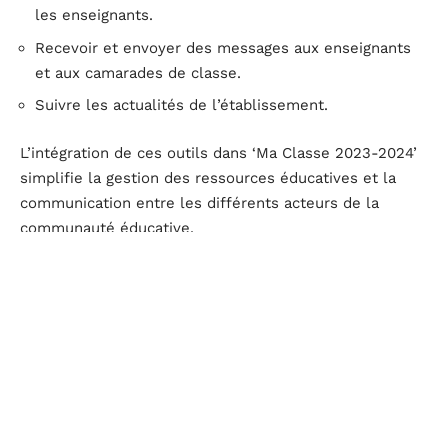
les enseignants.
Recevoir et envoyer des messages aux enseignants
et aux camarades de classe.
Suivre les actualités de l’établissement.
L’intégration de ces outils dans ‘Ma Classe 2023-2024’
simplifie la gestion des ressources éducatives et la
communication entre les différents acteurs de la
communauté éducative.
EduConnect : portail centralisé pour les classes virtuelles
EduConnect est une plateforme essentielle pour
accéder aux classes virtuelles. Les élèves peuvent y :
Participer à des cours en ligne.
Accéder aux ressources numériques mises à