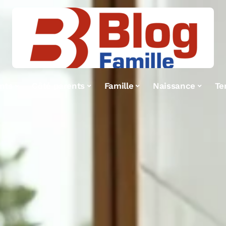
nts
Côté parents
Famille
Naissance
Te