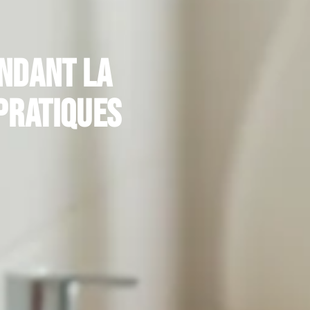
endant la
 pratiques