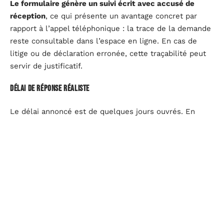
Le formulaire génère un suivi écrit avec accusé de
réception
, ce qui présente un avantage concret par
rapport à l’appel téléphonique : la trace de la demande
reste consultable dans l’espace en ligne. En cas de
litige ou de déclaration erronée, cette traçabilité peut
servir de justificatif.
Délai de réponse réaliste
Le délai annoncé est de quelques jours ouvrés. En
pratique, les usagers rapportent des réponses en une à
deux semaines selon la période. Pour une urgence
(salaire non versé, attestation Pôle emploi manquante),
le formulaire seul ne suffira pas. Il faut combiner avec
un autre canal.
CAF et plateforme Services publics + : deux recours
méconnus quand Pajemploi ne répond pas