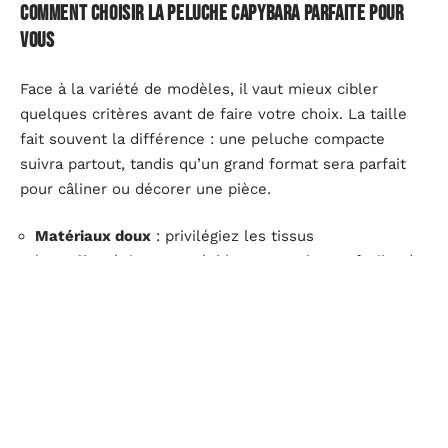
Comment choisir la peluche capybara parfaite pour
vous
Face à la variété de modèles, il vaut mieux cibler
quelques critères avant de faire votre choix. La taille
fait souvent la différence : une peluche compacte
suivra partout, tandis qu’un grand format sera parfait
pour câliner ou décorer une pièce.
Matériaux doux
: privilégiez les tissus
hypoallergéniques, agréables au toucher et faciles à
entretenir pour une expérience fluide au quotidien.
Style
: certains penchent pour le look kawaï, tout en
rondeur et en couleurs ; d’autres préfèrent la fidélité
au modèle animal, plus réaliste.
La version « capybara fleur » fait l’unanimité chez les
amateurs de peluches originales : 30 cm de douceur,