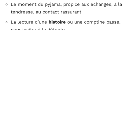
Le moment du pyjama, propice aux échanges, à la
tendresse, au contact rassurant
La lecture d’une
histoire
ou une comptine basse,
pour inviter à la détente
Un câlin, une berceuse, ou un massage express,
selon l’
enfant
et son âge
Le
lit
ne doit jamais devenir un lieu de sanction ou
d’ennui ; il reste l’espace du réconfort. Privilégier une
durée constante, entre quinze et vingt
minutes
, permet
à l’
enfant
de s’habituer à ce cadre. Plus la routine du
coucher
reste stable, plus l’endormissement s’installe
aisément et sans heurts.
Éloigner les écrans, maîtriser l’éclairage, veiller à
l’ambiance sonore ou à l’odeur qui flotte dans la pièce,
chaque détail joue un rôle. Au fil des jours, la
routine